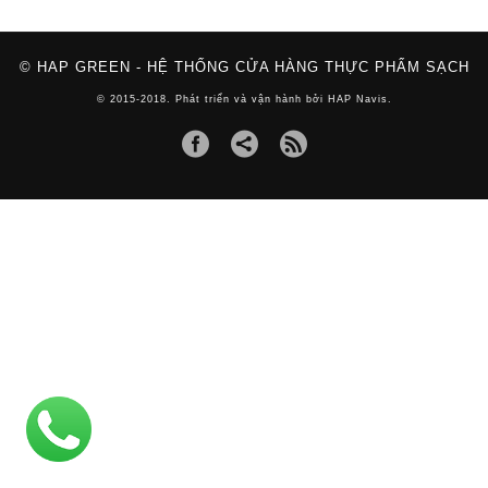
© HAP GREEN - HỆ THỐNG CỬA HÀNG THỰC PHẨM SẠCH
© 2015-2018. Phát triển và vận hành bởi HAP Navis.