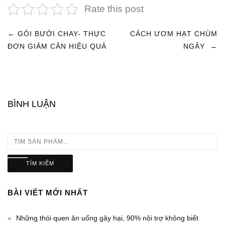
Rate this post
←
GỎI BƯỞI CHAY- THỰC
CÁCH ƯƠM HẠT CHÙM
ĐIỀU
ĐƠN GIẢM CÂN HIỆU QUẢ
NGÂY
→
HƯỚNG
BÀI
BÌNH LUẬN
VIẾT
TÌM KIẾM
BÀI VIẾT MỚI NHẤT
Những thói quen ăn uống gây hại, 90% nội trợ không biết