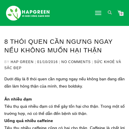
TOGGLE
0
NAVIGATION
8 THÓI QUEN CẦN NGƯNG NGAY
NẾU KHÔNG MUỐN HẠI THẬN
BY
HAP GREEN
|
01/10/2016
|
NO COMMENTS
|
SỨC KHOẺ VÀ
SẮC ĐẸP
Dưới đây là 8 thói quen cần ngưng ngay nếu không bạn đang dần
dần làm hỏng thận của mình, theo boldsky.
Ăn nhiều đạm
Tiêu thụ quá nhiều đạm có thể gây tổn hại cho thận. Trong một số
trường hợp, nó có thể dẫn đến bệnh sỏi thận.
Uống quá nhiều caffeine
Tiêu thụ nhiều caffeine cũng có hại cho thận. Caffeine là chất lợi