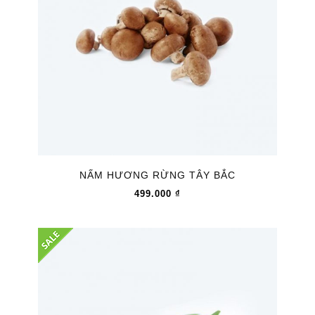
NẤM HƯƠNG RỪNG TÂY BẮC
499.000
₫
Giảm
giá!