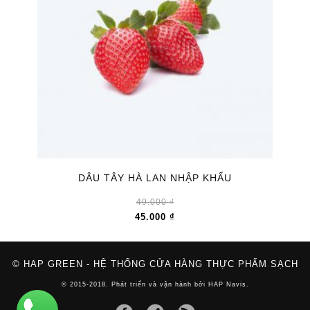
DÂU TÂY HÀ LAN NHẬP KHẨU
49.000
₫
45.000
₫
© HAP GREEN - HỆ THỐNG CỬA HÀNG THỰC PHẨM SẠCH
© 2015-2018. Phát triển và vận hành bởi HAP Navis.