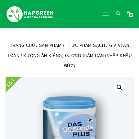
TOGGLE
0
NAVIGATION
TRANG CHỦ
/
SẢN PHẨM
/
THỰC PHẨM SẠCH
/
GIA VỊ AN
TOÀN
/ ĐƯỜNG ĂN KIÊNG, ĐƯỜNG GIẢM CÂN (NHẬP KHẨU
ĐỨC)
Giảm
giá!