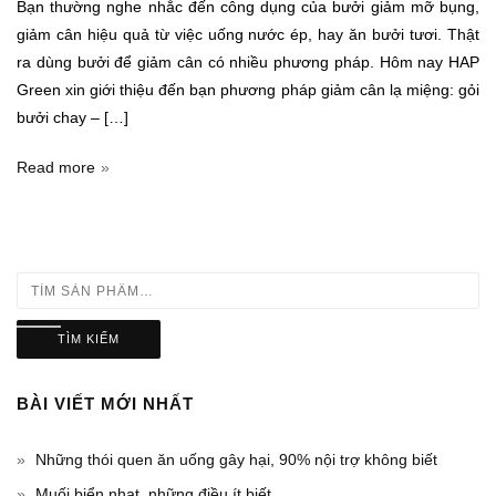
Bạn thường nghe nhắc đến công dụng của bưởi giảm mỡ bụng,
giảm cân hiệu quả từ việc uống nước ép, hay ăn bưởi tươi. Thật
ra dùng bưởi để giảm cân có nhiều phương pháp. Hôm nay HAP
Green xin giới thiệu đến bạn phương pháp giảm cân lạ miệng: gỏi
bưởi chay – […]
Read more
TÌM KIẾM
BÀI VIẾT MỚI NHẤT
Những thói quen ăn uống gây hại, 90% nội trợ không biết
Muối biển nhạt, những điều ít biết