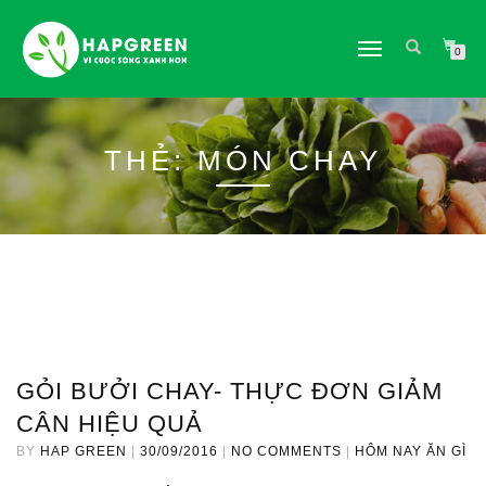
TOGGLE
0
NAVIGATION
THẺ:
MÓN CHAY
GỎI BƯỞI CHAY- THỰC ĐƠN GIẢM
CÂN HIỆU QUẢ
BY
HAP GREEN
|
30/09/2016
|
NO COMMENTS
|
HÔM NAY ĂN GÌ