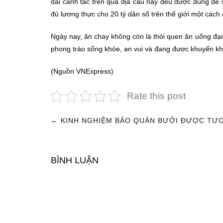
đai canh tác trên quả địa cầu này đều được dùng để 
đủ lương thực cho 20 tỷ dân số trên thế giới một cách
Ngày nay, ăn chay không còn là thói quen ăn uống đạ
phong trào sống khỏe, an vui và đang được khuyến khí
(Nguồn VNExpress)
Rate this post
←
KINH NGHIỆM BẢO QUẢN BƯỞI ĐƯỢC TƯ
ĐIỀU
HƯỚNG
BÌNH LUẬN
BÀI
VIẾT