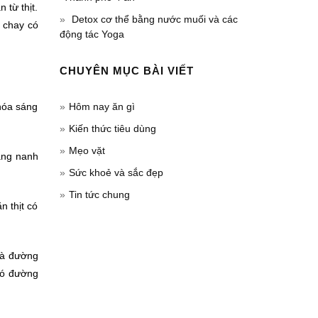
 từ thịt.
Detox cơ thể bằng nước muối và các
n chay có
động tác Yoga
CHUYÊN MỤC BÀI VIẾT
 hóa sáng
Hôm nay ăn gì
Kiến thức tiêu dùng
Mẹo vặt
răng nanh
Sức khoẻ và sắc đẹp
Tin tức chung
n thịt có
 là đường
 đó đường