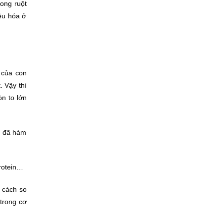
rong ruột
iêu hóa ở
 của con
. Vậy thì
òn to lớn
ều đã hàm
rotein…
 cách so
 trong cơ