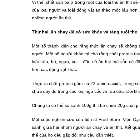
Vì thế, chất cặn bã ở trong ruột của loài thú ăn thịt s
của loài người và loài động vật ăn thảo mộc lâu hơn. 
những người ăn thịt.
Thứ hai, ăn chay để có sức khỏe và tăng tuổi thọ
Một số thành kiến cho rằng thức ăn chay sẽ không th
người. Một số người khác thì cho rằng chất protein th
loài trâu, bò, ngựa, voi… đâu có ăn thịt mà vẫn có đ
hơn các động vật khác
Thực ra chất protein gồm có 22 amino acids, trong số
chứa đầy đủ trong các loại ngũ cốc và rau đậu. Đôi kh
Chúng ta có thể so sánh 100g thịt bò chứa 20g chất 
Một cuộc nghiên cứu của tiến sĩ Fred Stare -Viện Đạ
sánh giữa hai nhóm người ăn chay và ăn thịt. Kết qu
thể của họ đều gấp đôi nhu cầu cần thiết.