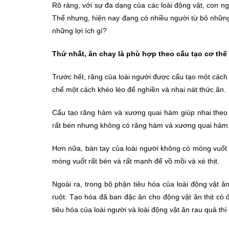
Rõ ràng, với sự đa dạng của các loài động vật, con n
Thế nhưng, hiện nay đang có nhiều người từ bỏ những
những lợi ích gì?
Thứ nhất, ăn chay là phù hợp theo cấu tạo cơ thể
Trước hết, răng của loài người được cấu tạo một cách
chế một cách khéo léo để nghiền và nhai nát thức ăn.
Cấu tạo răng hàm và xương quai hàm giúp nhai theo c
rất bén nhưng không có răng hàm và xương quai hàm. D
Hơn nữa, bàn tay của loài người không có móng vuốt sắ
móng vuốt rất bén và rất mạnh để vồ mồi và xé thịt.
Ngoài ra, trong bộ phận tiêu hóa của loài động vật ăn
ruột. Tạo hóa đã ban đặc ân cho động vật ăn thịt có 
tiêu hóa của loài người và loài động vật ăn rau quả th