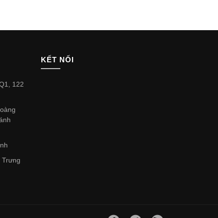
KẾT NỐI
Q1, 122
Hoàng
hánh
inh
à Trưng