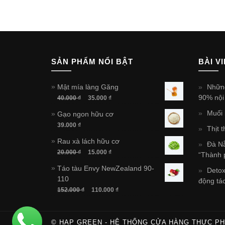
SẢN PHẨM NỔI BẬT
BÀI V
Mật mía làng Găng
Những
90% nội 
40.000
₫
35.000
₫
Muối 
Gạo ngon hữu cơ
39.000
₫
Thịt 
Rau xà lách hữu cơ
Đà Nẵ
20.000
₫
15.000
₫
“Thành 
Táo tàu Envy NewZealand 90-
Detox
110
động tá
152.000
₫
110.000
₫
© HAP GREEN - HỆ THỐNG CỬA HÀNG THỰC P