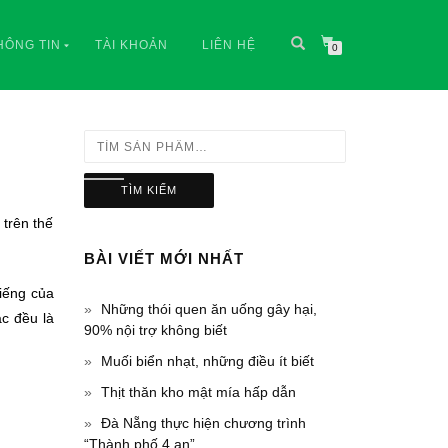
HÔNG TIN
TÀI KHOẢN
LIÊN HỆ
0
TÌM KIẾM
 trên thế
BÀI VIẾT MỚI NHẤT
tiếng của
Những thói quen ăn uống gây hại,
ác đều là
90% nội trợ không biết
Muối biển nhạt, những điều ít biết
Thịt thăn kho mật mía hấp dẫn
Đà Nẵng thực hiện chương trình
“Thành phố 4 an”