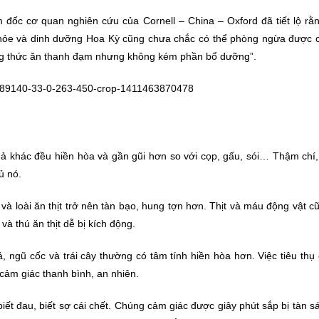
 đốc cơ quan nghiên cứu của Cornell – China – Oxford đã tiết lộ rằn
hỏe và dinh dưỡng Hoa Kỳ cũng chưa chắc có thể phòng ngừa được 
hững thức ăn thanh đạm nhưng không kém phần bổ dưỡng”.
uả khác đều hiền hòa và gần gũi hơn so với cọp, gấu, sói… Thậm chí,
ủ nó.
và loài ăn thịt trở nên tàn bạo, hung tợn hơn. Thịt và máu động vật 
và thú ăn thịt dễ bị kích động.
, ngũ cốc và trái cây thường có tâm tính hiền hòa hơn. Việc tiêu thụ
cảm giác thanh bình, an nhiên.
ết đau, biết sợ cái chết. Chúng cảm giác được giây phút sắp bị tàn s