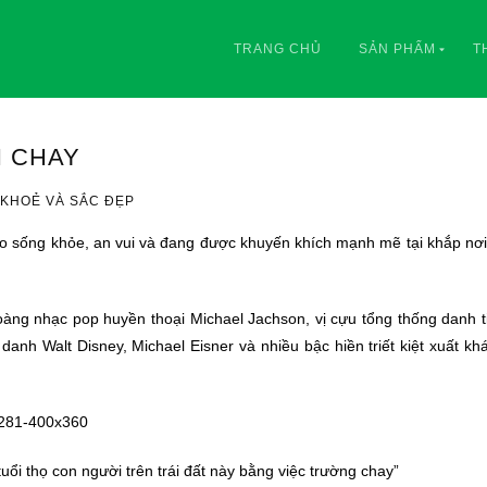
TRANG CHỦ
SẢN PHẨM
T
N CHAY
KHOẺ VÀ SẮC ĐẸP
ào sống khỏe, an vui và đang được khuyến khích mạnh mẽ tại khắp nơi
hoàng nhạc pop huyền thoại Michael Jachson, vị cựu tổng thống danh 
danh Walt Disney, Michael Eisner và nhiều bậc hiền triết kiệt xuất kh
tuổi thọ con người trên trái đất này bằng việc trường chay”