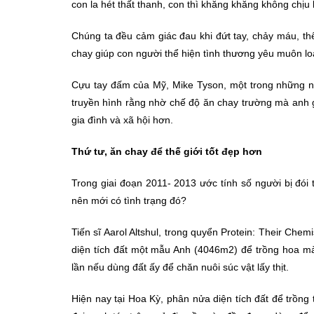
con la hét thất thanh, con thì khăng khăng không chịu 
Chúng ta đều cảm giác đau khi đứt tay, chảy máu, thế
chay giúp con người thể hiện tình thương yêu muôn loài
Cựu tay đấm của Mỹ, Mike Tyson, một trong những nhân
truyền hình rằng nhờ chế độ ăn chay trường mà anh gi
gia đình và xã hội hơn.
Thứ tư, ăn chay để thế giới tốt đẹp hơn
Trong giai đoạn 2011- 2013 ước tính số người bị đói t
nên mới có tình trạng đó?
Tiến sĩ Aarol Altshul, trong quyển Protein: Their Chemi
diện tích đất một mẫu Anh (4046m2) để trồng hoa m
lần nếu dùng đất ấy để chăn nuôi súc vật lấy thịt.
Hiện nay tại Hoa Kỳ, phân nửa diện tích đất để trồng