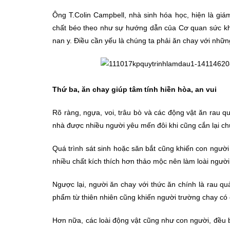
Ông T.Colin Campbell, nhà sinh hóa học, hiện là giám
chất béo theo như sự hướng dẫn của Cơ quan sức k
nan y. Điều cần yếu là chúng ta phải ăn chay với n
Thứ ba, ăn chay giúp tâm tính hiền hòa, an vui
Rõ ràng, ngựa, voi, trâu bò và các động vật ăn rau q
nhà được nhiều người yêu mến đôi khi cũng cắn lại ch
Quá trình sát sinh hoặc săn bắt cũng khiến con người 
nhiều chất kích thích hơn thảo mộc nên làm loài người 
Ngược lại, người ăn chay với thức ăn chính là rau quả
phẩm từ thiên nhiên cũng khiến người trường chay có 
Hơn nữa, các loài động vật cũng như con người, đều bi