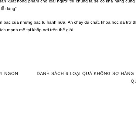
sản xuất nông phẩm cho loài người thì chúng ta sẽ có khả năng cung
 dễ dàng”.
m bạc của những bậc tu hành nữa. Ăn chay đủ chất, khoa học đã trở t
ch mạnh mẽ tại khắp nơi trên thế giới.
ƠI NGON
DANH SÁCH 6 LOẠI QUẢ KHÔNG SỢ HÀNG
Q