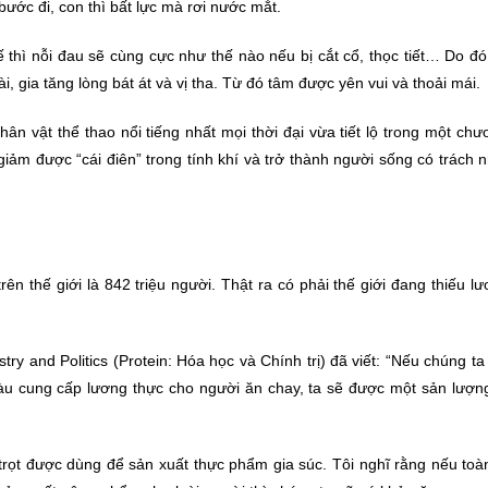
bước đi, con thì bất lực mà rơi nước mắt.
 thì nỗi đau sẽ cùng cực như thế nào nếu bị cắt cổ, thọc tiết… Do đó
, gia tăng lòng bát át và vị tha. Từ đó tâm được yên vui và thoải mái.
 vật thể thao nổi tiếng nhất mọi thời đại vừa tiết lộ trong một chư
ảm được “cái điên” trong tính khí và trở thành người sống có trách 
rên thế giới là 842 triệu người. Thật ra có phải thế giới đang thiếu l
stry and Politics (Protein: Hóa học và Chính trị) đã viết: “Nếu chúng t
àu cung cấp lương thực cho người ăn chay, ta sẽ được một sản lượn
 trọt được dùng để sản xuất thực phẩm gia súc. Tôi nghĩ rằng nếu toà